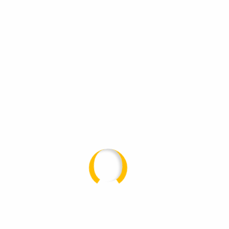
BaKuTec
BaKuTec ist auf die Verarbeitung von
thermoplastischen Kunststoffen im Apparate-
und Anlagenbau spezialisiert. Mit
jahrzehntelanger Erfahrung und unserem
technischen Know-how sind wir stolz darauf,
unsere Kunden mit innovativen Lösungen und
erstklassigen Produkten zu unterstützen.
Impressum
Datenschutz