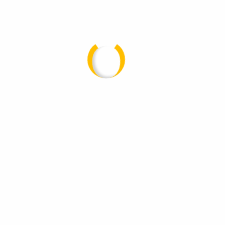
Projektablauf:
Vom ersten Beratungsgespräch
über die Planung und Fertigung bis hin zur
Montage und Wartung – wir begleiten Sie durch
den gesamten Prozess. Dabei legen wir großen
Wert auf eine enge Zusammenarbeit, um
sicherzustellen, dass jeder Behälter genau auf
Ihre Bedürfnisse abgestimmt ist. Auch nach der
Inbetriebnahme bieten wir fortlaufenden
Support, um die optimale Funktionalität Ihrer
Anlagen zu gewährleisten.